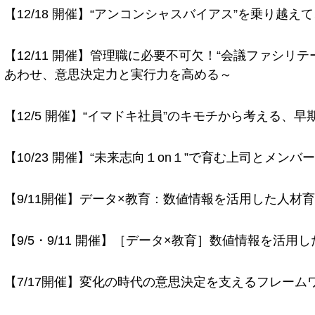
【12/18 開催】“アンコンシャスバイアス”を乗り越
【12/11 開催】管理職に必要不可欠！“会議ファシリ
あわせ、意思決定力と実行力を高める～
【12/5 開催】“イマドキ社員”のキモチから考える、
【10/23 開催】“未来志向１on１”で育む上司とメンバ
【9/11開催】データ×教育：数値情報を活用した人材
【9/5・9/11 開催】［データ×教育］数値情報を活
【7/17開催】変化の時代の意思決定を支えるフレーム