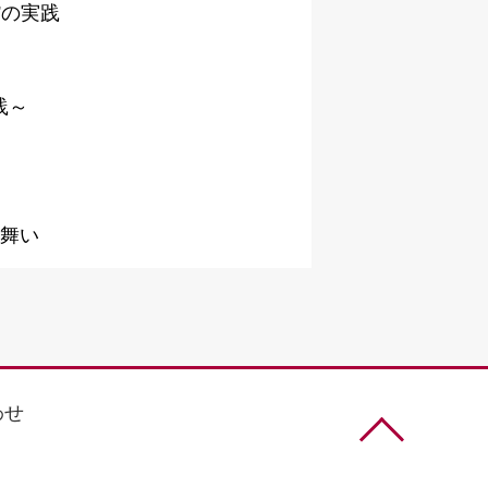
”の実践
践～
見舞い
わせ