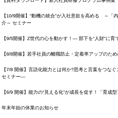
【資料ダウンロード】新入社員研修プログラム事例集
【10/9開催】“動機の統合”が入社意欲を高める ～
介～ セミナー
【9/5開催】Z世代の心を動かす！— 部下を“人財”に
【8/8開催】若手社員の離職防止・定着率アップのた
【7/8 開催】言語化能力とは何か?思考と言葉をつな
セミナー—
【6/9 開催】能力の“見える化”が成長を促す！「育成
年末年始の休業のお知らせ