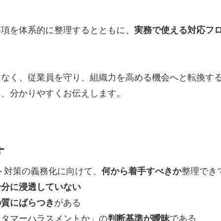
事項を体系的に整理するとともに、
実務で使える対応フ
はなく、従業員を守り、組織力を高める機会へと転換す
を、分かりやすくお伝えします。
す
ト対策の義務化に向けて、
何から着手すべきか
整理でき
十分に浸透していない
の質にばらつき
がある
スタマーハラスメントか」の
判断基準が曖昧
である